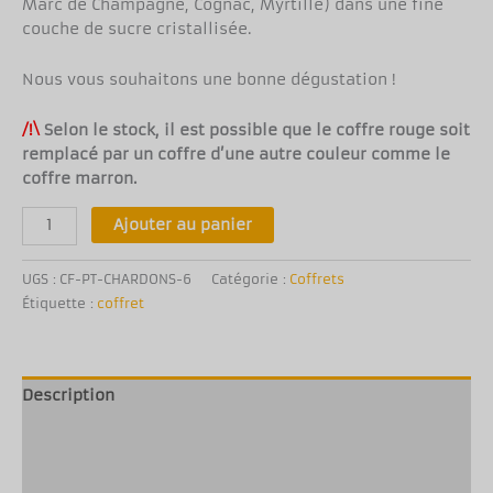
Marc de Champagne, Cognac, Myrtille) dans une fine
couche de sucre cristallisée.
Nous vous souhaitons une bonne dégustation !
/!\
Selon le stock, il est possible que le coffre rouge soit
remplacé par un coffre d’une autre couleur comme le
coffre marron.
Ajouter au panier
UGS :
CF-PT-CHARDONS-6
Catégorie :
Coffrets
Étiquette :
coffret
Description
Informations complémentaires
Avis (0)