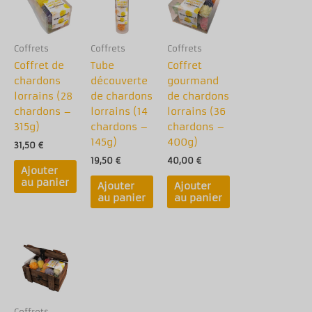
Coffrets
Coffrets
Coffrets
Coffret de
Tube
Coffret
chardons
découverte
gourmand
lorrains (28
de chardons
de chardons
chardons –
lorrains (14
lorrains (36
315g)
chardons –
chardons –
145g)
400g)
31,50
€
19,50
€
40,00
€
Ajouter
au panier
Ajouter
Ajouter
au panier
au panier