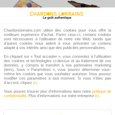
Chardonslorrains.com utilise des cookies pour vous offrir la
meilleure expérience d'achat. Parmi ceux-ci, certains cookies
sont nécessaires à l'utilisation de notre site Web, tandis que
d'autres cookies nous aident à vous présenter un contenu
adapté à vos intérêts ainsi que des publicités personnalisées.
Coffrets
Coffrets
Coffret Love de chardons
Coffre surprise de
En cliquant sur « Tout accepter », vous consentez à l'utilisation
lorrains (16 chardons –
chardons lorrains (21
des cookies et technologies ci-dessus et au traitement de vos
données, y compris le transfert à nos partenaires marketing
165g)
chardons – 235g)
(tiers). Sous « Paramètres », vous pouvez déterminer vous-
29,50
€
32,00
€
même les cookies que vous souhaitez autoriser. Vous pouvez
modifier ces paramètres à tout moment. Si vous n'êtes pas
Ajouter au panier
Ajouter au panier
d'accord, cliquez
ici
.
Vous pouvez trouver plus d'informations dans notre
politique de
confidentialité
. Plus d'informations sur notre entreprise
ici
.