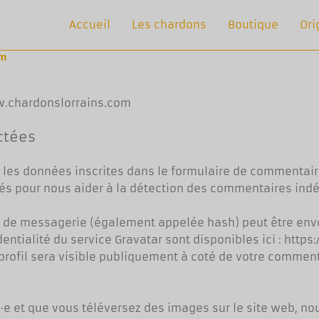
Accueil
Les chardons
Boutique
Ori
om
ww.chardonslorrains.com
ctées
 les données inscrites dans le formulaire de commentair
ectés pour nous aider à la détection des commentaires indé
e de messagerie (également appelée hash) peut être env
identialité du service Gravatar sont disponibles ici : http
profil sera visible publiquement à coté de votre comment
ré·e et que vous téléversez des images sur le site web, no