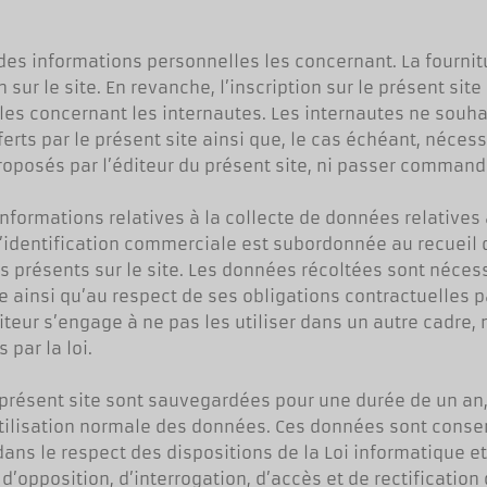
r des informations personnelles les concernant. La fourni
ur le site. En revanche, l’inscription sur le présent site
les concernant les internautes. Les internautes ne souhai
erts par le présent site ainsi que, le cas échéant, nécess
roposés par l’éditeur du présent site, ni passer commande
informations relatives à la collecte de données relative
 d’identification commerciale est subordonnée au recueil
s présents sur le site. Les données récoltées sont néces
e ainsi qu’au respect de ses obligations contractuelles p
iteur s’engage à ne pas les utiliser dans un autre cadre, 
 par la loi.
le présent site sont sauvegardées pour une durée de un an
 utilisation normale des données. Ces données sont cons
ns le respect des dispositions de la Loi informatique et 
d’opposition, d’interrogation, d’accès et de rectification