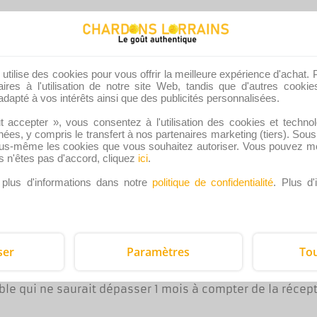
entaires sur le site, vous pouvez demander à recevoir un
t, incluant celles que vous nous avez fournies. Vous p
tilise des cookies pour vous offrir la meilleure expérience d'achat. 
. Cela ne prend pas en compte les données stockées à de
ires à l'utilisation de notre site Web, tandis que d'autres cooki
dapté à vos intérêts ainsi que des publicités personnalisées.
t accepter », vous consentez à l'utilisation des cookies et techno
ées, y compris le transfert à nos partenaires marketing (tiers). So
us-même les cookies que vous souhaitez autoriser. Vous pouvez mo
 l’aide d’un service automatisé de détection des commen
s n'êtes pas d'accord, cliquez
ici
.
plus d'informations dans notre
politique de confidentialité
. Plus d'
tact, par E-Mail à l’adresse suivante: contact@chardons
ser
Paramètres
Tou
à votre demande d’accès, de rectification ou d’oppositi
le qui ne saurait dépasser 1 mois à compter de la récep