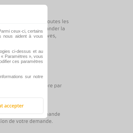
 fichier contenant toutes les
ouvez également demander la
Parmi ceux-ci, certains
s fins administratives,
es nous aident à vous
logies ci-dessus et au
us « Paramètres », vous
difier ces paramètres
taires indésirables.
informations sur notre
lorrains.com ou encore par
t accepter
on ou toute autre demande
tion de votre demande.