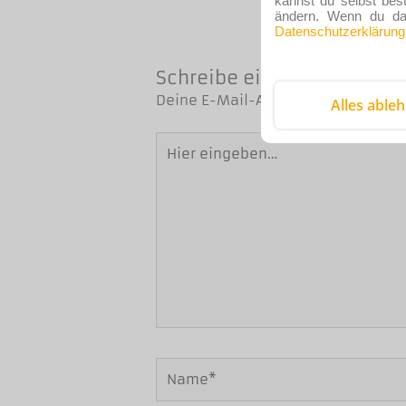
kannst du selbst bes
ändern. Wenn du dam
Datenschutzerklärung
Schreibe einen Kommenta
Deine E-Mail-Adresse wird nicht ve
Alles able
Hier
eingeben…
Name*