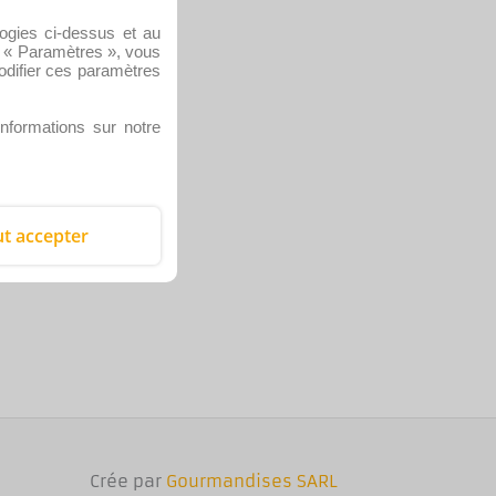
logies ci-dessus et au
us « Paramètres », vous
difier ces paramètres
informations sur notre
t accepter
Crée par
Gourmandises SARL