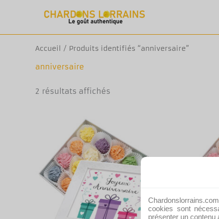
Aller
au
contenu
Accueil
/ Produits identifiés “anniversaire”
anniversaire
2 résultats affichés
Chardonslorrains.com u
cookies sont nécessa
présenter un contenu a