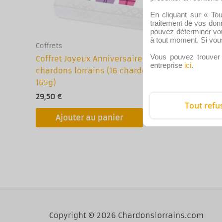
En cliquant sur « Tou
traitement de vos donn
pouvez déterminer vo
à tout moment. Si vou
Coffrets
Coffrets
Vous pouvez trouver 
Coffret Joyeux Anniversaire de
Coffret 
entreprise
ici
.
chardons lorrains (16 chardons –
(16 char
165g)
29,50
€
29,50
€
Tout refu
Ajo
Ajouter au panier
Copyright © 2026 Chardonslorrains.com