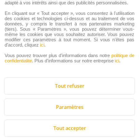
adapté à vos intérêts ainsi que des publicités personnalisées.
Coffrets
Coffret Prestige de
En cliquant sur « Tout accepter », vous consentez à l'utilisation
chardons lorrains (64
des cookies et technologies ci-dessus et au traitement de vos
données, y compris le transfert à nos partenaires marketing
chardons – 790g)
(tiers). Sous « Paramètres », vous pouvez déterminer vous-
80,00
€
même les cookies que vous souhaitez autoriser. Vous pouvez
modifier ces paramètres à tout moment. Si vous n'êtes pas
Ajouter au panier
d'accord, cliquez
ici
.
Vous pouvez trouver plus d'informations dans notre
politique de
confidentialité
. Plus d'informations sur notre entreprise
ici
.
Tout refuser
Copyright © 2026 Chardonslorrains.com
Paramètres
Crée par
Gourmandises SARL
Tout accepter